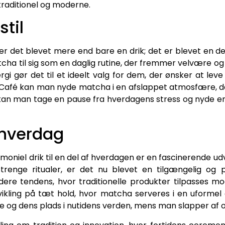
traditionel og moderne.
til
r det blevet mere end bare en drik; det er blevet en del 
a til sig som en daglig rutine, der fremmer velvære og
ergi gør det til et ideelt valg for dem, der ønsker at l
afé kan man nyde matcha i en afslappet atmosfære, der u
 kan man tage en pause fra hverdagens stress og nyde e
 hverdag
niel drik til en del af hverdagen er en fascinerende udvi
renge ritualer, er det nu blevet en tilgængelig og
ere tendens, hvor traditionelle produkter tilpasses mo
kling på tæt hold, hvor matcha serveres i en uformel
 og dens plads i nutidens verden, mens man slapper af og