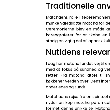
Traditionelle an
Matchaens rolle i teceremoniern
munke værdsatte matcha for dens e
Ceremonierne blev en måde at 
koreograferet for at skabe en 
stadig en vigtig del af japansk kul
Nutidens releva
I dag har matcha fundet vej til 
med at fokus på sundhed og vel
retter. Fra matcha lattes til
køkkener verden over. Dens inten
anderledes og sundt.
Matchaens rejse fra en spirituel
nyder en kop matcha på en café
formet denne unikke te. Matcha 