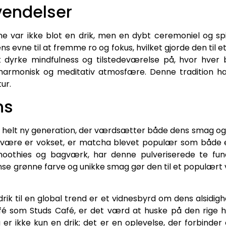
vendelser
e var ikke blot en drik, men en dybt ceremoniel og spir
vne til at fremme ro og fokus, hvilket gjorde den til et
dyrke mindfulness og tilstedeværelse på, hvor hver 
harmonisk og meditativ atmosfære. Denne tradition ha
tur.
ns
en helt ny generation, der værdsætter både dens smag o
være er vokset, er matcha blevet populær som både en 
 smoothies og bagværk, har denne pulveriserede te fu
se grønne farve og unikke smag gør den til et populært
 drik til en global trend er et vidnesbyrd om dens alsidi
 som Studs Café, er det værd at huske på den rige hist
er ikke kun en drik; det er en oplevelse, der forbinde