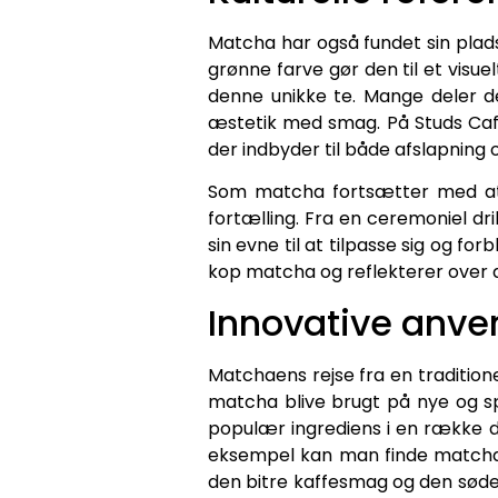
Matcha har også fundet sin plads
grønne farve gør den til et visue
denne unikke te. Mange deler d
æstetik med smag. På Studs Caf
der indbyder til både afslapning o
Som matcha fortsætter med at vi
fortælling. Fra en ceremoniel dr
sin evne til at tilpasse sig og 
kop matcha og reflekterer over de
Innovative anve
Matchaens rejse fra en traditione
matcha blive brugt på nye og s
populær ingrediens i en række dr
eksempel kan man finde matcha 
den bitre kaffesmag og den søde,