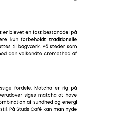
et er blevet en fast bestanddel på
e kun forbeholdt traditionelle
attes til bagværk. På steder som
med den velkendte cremethed af
sige fordele. Matcha er rig på
 Derudover siges matcha at have
ombination af sundhed og energi
vsstil. På Studs Café kan man nyde