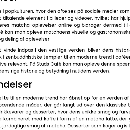
 i popkulturen, hvor den ofte ses på sociale medier som 
lt tiltalende element i billeder og videoer, hvilket har hj
eres matcha-oplevelser online og bidrager dermed til 
é kan man opleve matchaens visuelle og gastronomiske
g deling af oplevelser.
nde indpas i den vestlige verden, bliver dens histori
ik i zenbuddhistiske templer til en moderne trend i café
forblive relevant. På Studs Café kan man opleve denne s
ns rige historie og betydning i nutidens verden.
ndelser
l te til en moderne trend har åbnet op for en verden af 
pændende måder, der går langt ud over den klassiske 
ikkevarer og desserter, hvor dens unikke smag og farve 
kombineret med kaffe i form af en matcha latte, der 
 jordagtige smag af matcha. Desserter som kager og is 