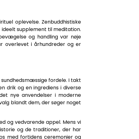
ituel oplevelse. Zenbuddhistiske
 ideelt supplement til meditation.
bevægelse og handling var nøje
r overlevet i århundreder og er
g sundhedsmæssige fordele. I takt
drik og en ingrediens i diverse
ndet nye anvendelser i moderne
 valg blandt dem, der søger noget
ghed og vedvarende appel. Mens vi
orie og de traditioner, der har
r os med fortidens ceremonier og