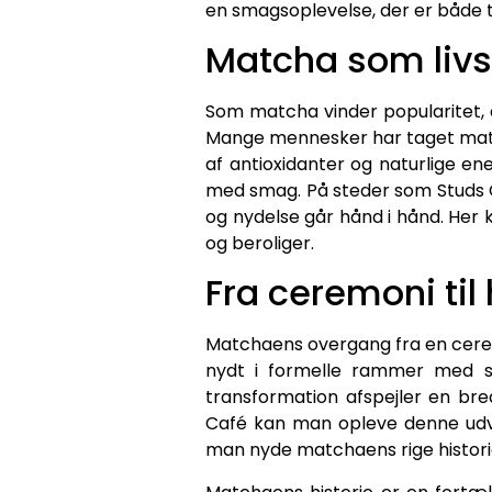
en smagsoplevelse, der er både 
Matcha som livss
Som matcha vinder popularitet, e
Mange mennesker har taget match
af antioxidanter og naturlige en
med smag. På steder som Studs C
og nydelse går hånd i hånd. Her
og beroliger.
Fra ceremoni til
Matchaens overgang fra en ceremo
nydt i formelle rammer med st
transformation afspejler en bred
Café kan man opleve denne udvi
man nyde matchaens rige historie