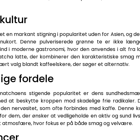
kultur
t en markant stigning i popularitet uden for Asien, og d
kort. Denne pulveriserede grønne te er ikke længer
ind i moderne gastronomi, hvor den anvendes i alt fra l
tcha latte, der kombinerer den karakteristiske smag 
ært valg blandt kaffeelskere, der søger et alternativ.
ge fordele
matchaens stigende popularitet er dens sundhedsmæs
med at beskytte kroppen mod skadelige frie radikaler.
den nervøsitet, som ofte forbindes med kaffe. Denne k
 for dem, der ønsker at vedligeholde en aktiv og sund li
t atmosfære, hvor fokus er på både smag og velvære.
ncer