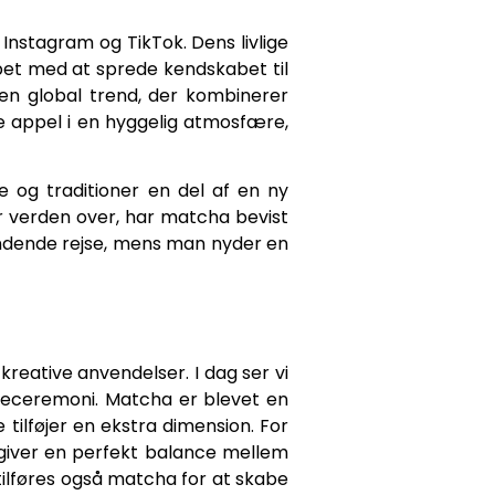
Instagram og TikTok. Dens livlige
ulpet med at sprede kendskabet til
en global trend, der kombinerer
 appel i en hyggelig atmosfære,
e og traditioner en del af en ny
er verden over, har matcha bevist
pændende rejse, mens man nyder en
kreative anvendelser. I dag ser vi
teceremoni. Matcha er blevet en
tilføjer en ekstra dimension. For
giver en perfekt balance mellem
tilføres også matcha for at skabe