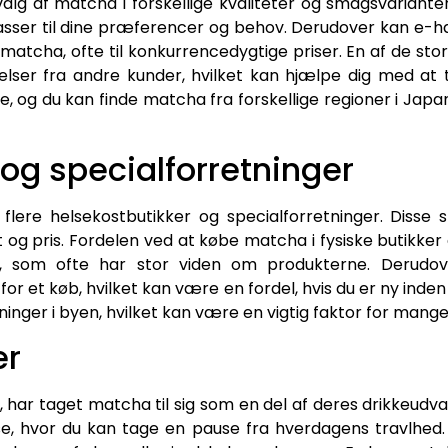
valg af matcha i forskellige kvaliteter og smagsvarianter
sser til dine præferencer og behov. Derudover kan e
atcha, ofte til konkurrencedygtige priser. En af de stor
lser fra andre kunder, hvilket kan hjælpe dig med at t
e, og du kan finde matcha fra forskellige regioner i Jap
 og specialforretninger
flere helsekostbutikker og specialforretninger. Disse s
t og pris. Fordelen ved at købe matcha i fysiske butikker
let, som ofte har stor viden om produkterne. Derud
 for et køb, hvilket kan være en fordel, hvis du er ny in
ninger i byen, hvilket kan være en vigtig faktor for mang
er
fé, har taget matcha til sig som en del af deres drikkeud
e, hvor du kan tage en pause fra hverdagens travlhed. 