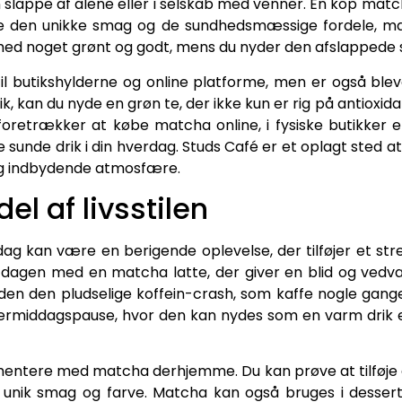
slappe af alene eller i selskab med venner. En kop mat
de den unikke smag og de sundhedsmæssige fordele, mat
v med noget grønt og godt, mens du nyder den afslappede
il butikshylderne og online platforme, men er også blev
 kan du nyde en grøn te, der ikke kun er rig på antioxid
retrækker at købe matcha online, i fysiske butikker e
unde drik i din hverdag. Studs Café er et oplagt sted at
og indbydende atmosfære.
l af livsstilen
dag kan være en berigende oplevelse, der tilføjer et stre
 dagen med en matcha latte, der giver en blid og vedvar
den den pludselige koffein-crash, som kaffe nogle gan
eftermiddagspause, hvor den kan nydes som en varm drik e
ntere med matcha derhjemme. Du kan prøve at tilføje d
unik smag og farve. Matcha kan også bruges i desserte