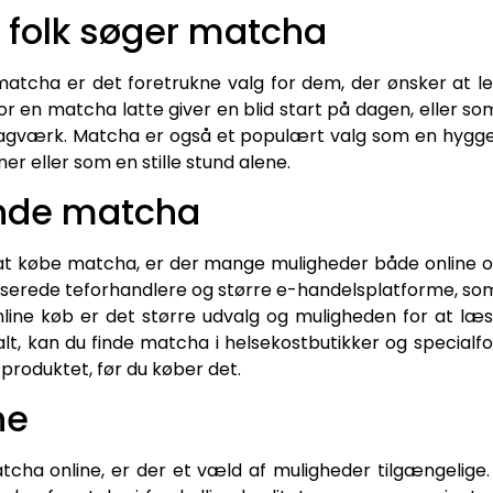
r folk søger matcha
atcha er det foretrukne valg for dem, der ønsker at le
 en matcha latte giver en blid start på dagen, eller som
agværk. Matcha er også et populært valg som en hyggel
r eller som en stille stund alene.
inde matcha
 at købe matcha, er der mange muligheder både online og 
iserede teforhandlere og større e-handelsplatforme, som 
line køb er det større udvalg og muligheden for at læ
lt, kan du finde matcha i helsekostbutikker og specialfo
 produktet, før du køber det.
ne
cha online, er der et væld af muligheder tilgængelige.