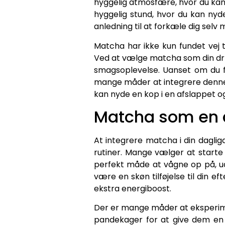
hyggelig atmosfære, hvor du kan 
hyggelig stund, hvor du kan ny
anledning til at forkæle dig sel
Matcha har ikke kun fundet vej t
Ved at vælge matcha som din drik,
smagsoplevelse. Uanset om du fo
mange måder at integrere denne s
kan nyde en kop i en afslappet 
Matcha som en de
At integrere matcha i din daglig
rutiner. Mange vælger at starte
perfekt måde at vågne op på, u
være en skøn tilføjelse til din 
ekstra energiboost.
Der er mange måder at eksperime
pandekager for at give dem en 