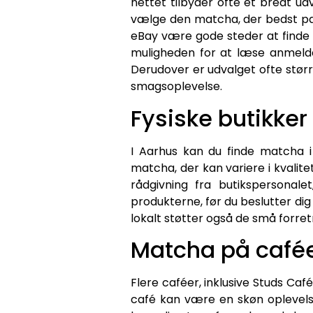
nettet tilbyder ofte et bredt ud
vælge den matcha, der bedst pa
eBay være gode steder at finde m
muligheden for at læse anmelde
Derudover er udvalget ofte størr
smagsoplevelse.
Fysiske butikker
I Aarhus kan du finde matcha i 
matcha, der kan variere i kvalite
rådgivning fra butikspersona
produkterne, før du beslutter dig
lokalt støtter også de små forret
Matcha på café
Flere caféer, inklusive Studs Ca
café kan være en skøn oplevels