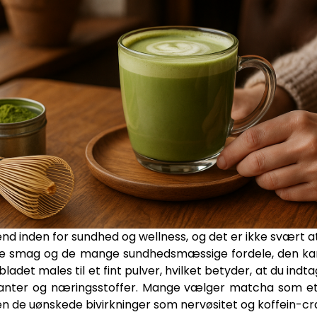
d inden for sundhed og wellness, og det er ikke svært a
nse smag og de mange sundhedsmæssige fordele, den kan t
bladet males til et fint pulver, hvilket betyder, at du in
danter og næringsstoffer. Mange vælger matcha som et al
den de uønskede bivirkninger som nervøsitet og koffein-cr