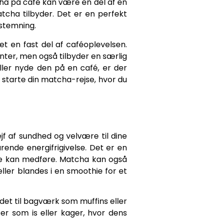
cha på café kan være en del af en
cha tilbyder. Det er en perfekt
 stemning.
et en fast del af caféoplevelsen.
anter, men også tilbyder en særlig
ller nyde den på en café, er der
 starte din matcha-rejse, hvor du
jf af sundhed og velvære til dine
ende energifrigivelse. Det er en
ge kan medføre. Matcha kan også
ller blandes i en smoothie for et
et til bagværk som muffins eller
r som is eller kager, hvor dens