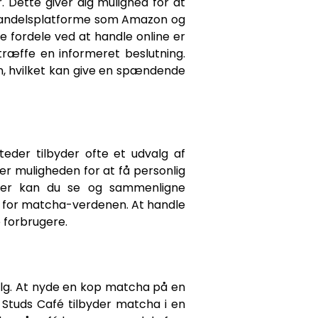
. Dette giver dig mulighed for at
-handelsplatforme som Amazon og
e fordele ved at handle online er
ræffe en informeret beslutning.
an, hvilket kan give en spændende
teder tilbyder ofte et udvalg af
 er muligheden for at få personlig
over kan du se og sammenligne
den for matcha-verdenen. At handle
e forbrugere.
valg. At nyde en kop matcha på en
Studs Café tilbyder matcha i en