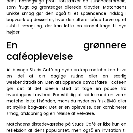
dens næringsrige profil forstærker de sundhedsfordele,
som frugt og grøntsager allerede tilbyder. Matchaens
unikke smag gør den også til et spændende indslag i
bagværk og desserter, hvor den tilfører både farve og et
subtilt smagslag, der kan løfte en simpel kage til nye
højder.
En grønnere
caféoplevelse
At besøge Studs Café og nyde en kop matcha kan blive
en del af din daglige rutine eller en særlig
weekendtradition. Den afslappende atmosfære i caféen
gør det til det ideelle sted at tage en pause fra
hverdagens travlhed. Forestil dig at sidde med en varm
matcha-latte i hånden, mens du nyder en frisk BMO eller
et stykke bagværk. Det er en oplevelse, der kombinerer
smag, afslapning og en følelse af velvære.
Matchaens tilstedeværelse på Studs Café er ikke kun en
refleksion af dens popularitet, men også en invitation til