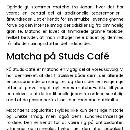
Oprindeligt stammer matcha fra Japan, hvor det har
været en central del af traditionelle teceremonier i
århundreder. Det er kendt for sin smukke, levende grønne
farve og den intense smag, der adskiller sig fra almindelig
grøn te. Matcha er lavet af finmalede grønne teblade,
hvilket betyder, at man indtager hele bladet og dermed
får alle de næringsstoffer, det indeholder.
Matcha på Studs Café
På Studs Café er matcha en vigtig del af vores udvalg. Vi
har bemærket, at det tiltrækker både dem, der allerede
er passionerede omkring te, og dem, der er nysgerrige
efter at prøve noget nyt. Vores matcha-drikke tilbyder
en oplevelse af de traditionelle japanske rødder, samtidig
med at de passer perfekt ind i den moderne cafékultur.
Matchaens popularitet skyldes ikke kun dens rige historie
og unikke smag, men også dens sundhedsmæssige
fordele. Den er kendt for at være rig på antioxidanter,
vitaminer og mineraler, hvilket gør den til et populært