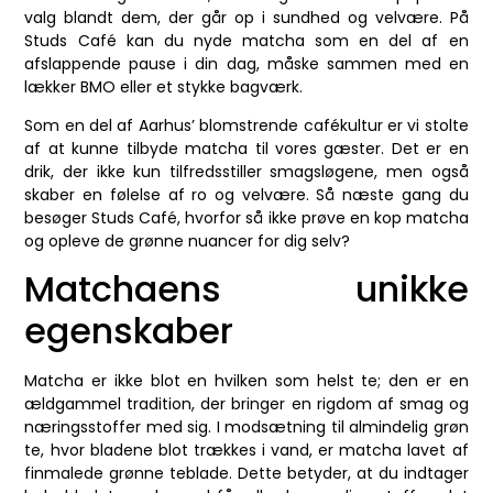
valg blandt dem, der går op i sundhed og velvære. På
Studs Café kan du nyde matcha som en del af en
afslappende pause i din dag, måske sammen med en
lækker BMO eller et stykke bagværk.
Som en del af Aarhus’ blomstrende cafékultur er vi stolte
af at kunne tilbyde matcha til vores gæster. Det er en
drik, der ikke kun tilfredsstiller smagsløgene, men også
skaber en følelse af ro og velvære. Så næste gang du
besøger Studs Café, hvorfor så ikke prøve en kop matcha
og opleve de grønne nuancer for dig selv?
Matchaens unikke
egenskaber
Matcha er ikke blot en hvilken som helst te; den er en
ældgammel tradition, der bringer en rigdom af smag og
næringsstoffer med sig. I modsætning til almindelig grøn
te, hvor bladene blot trækkes i vand, er matcha lavet af
finmalede grønne teblade. Dette betyder, at du indtager