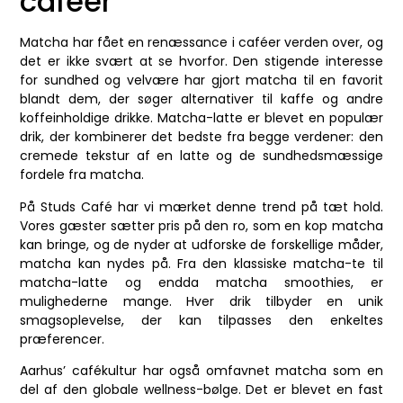
caféer
Matcha har fået en renæssance i caféer verden over, og
det er ikke svært at se hvorfor. Den stigende interesse
for sundhed og velvære har gjort matcha til en favorit
blandt dem, der søger alternativer til kaffe og andre
koffeinholdige drikke. Matcha-latte er blevet en populær
drik, der kombinerer det bedste fra begge verdener: den
cremede tekstur af en latte og de sundhedsmæssige
fordele fra matcha.
På Studs Café har vi mærket denne trend på tæt hold.
Vores gæster sætter pris på den ro, som en kop matcha
kan bringe, og de nyder at udforske de forskellige måder,
matcha kan nydes på. Fra den klassiske matcha-te til
matcha-latte og endda matcha smoothies, er
mulighederne mange. Hver drik tilbyder en unik
smagsoplevelse, der kan tilpasses den enkeltes
præferencer.
Aarhus’ cafékultur har også omfavnet matcha som en
del af den globale wellness-bølge. Det er blevet en fast