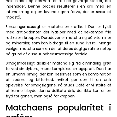
hele bladet og dermed får alle de gavnlige stoffer, det
indeholder. Denne proces resulterer i en drik med en
intens smag og en levende grøn farve, der er svær at
modstå.
Ernæringsmæssigt er matcha en kraftkarl. Den er fyldt
med antioxidanter, der hjælper med at bekæmpe frie
radikaler i kroppen. Derudover er matcha rig på vitaminer
og mineraler, som kan bidrage til en sund livsstil. Mange
vælger matcha som en del af deres daglige rutine netop
på grund af disse sundhedsmæssige fordele.
Smagsmæssigt adskiller matcha sig fra almindelig grøn
te ved sin dybere, mere komplekse smagsprofil. Den har
en umami-smag, der kan beskrives som en kombination
af sødme og bitterhed, hvilket gør den til en unik
oplevelse for smagsløgene. På Studs Café er vi stolte af
at kunne tilbyde denne delikate drik, der ikke kun er en
fryd for ganen, men også for kroppen.
Matchaens popularitet i