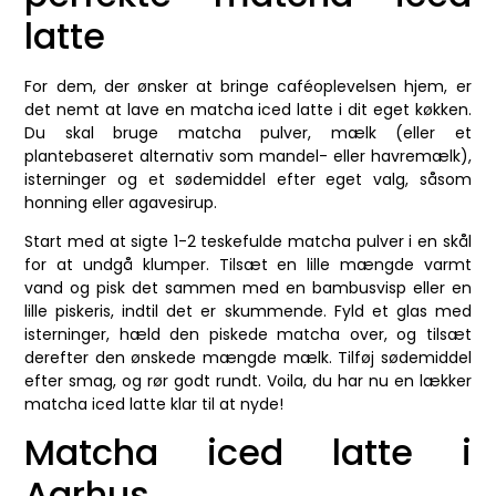
latte
For dem, der ønsker at bringe caféoplevelsen hjem, er
det nemt at lave en matcha iced latte i dit eget køkken.
Du skal bruge matcha pulver, mælk (eller et
plantebaseret alternativ som mandel- eller havremælk),
isterninger og et sødemiddel efter eget valg, såsom
honning eller agavesirup.
Start med at sigte 1-2 teskefulde matcha pulver i en skål
for at undgå klumper. Tilsæt en lille mængde varmt
vand og pisk det sammen med en bambusvisp eller en
lille piskeris, indtil det er skummende. Fyld et glas med
isterninger, hæld den piskede matcha over, og tilsæt
derefter den ønskede mængde mælk. Tilføj sødemiddel
efter smag, og rør godt rundt. Voila, du har nu en lækker
matcha iced latte klar til at nyde!
Matcha iced latte i
Aarhus