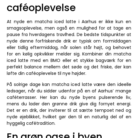
caféoplevelse
At nyde en matcha iced latte i Aarhus er ikke kun en
smagsoplevelse, men også en mulighed for at tage en
pause fra hverdagens travlhed. De bedste tidspunkter at
nyde denne forfriskende drik er typisk om formiddagen
eller tidlig eftermiddag, når solen står højt, og behovet
for en kølig opkvikker melder sig. Kombiner din matcha
iced latte med en BMO eller et stykke bagværk for en
perfekt balance mellem det søde og det friske, der kan
løfte din caféoplevelse til nye højder.
På solrige dage kan matcha iced latte være den ideelle
ledsager, når du sidder udenfor på en af Aarhus’ mange
caféterrasser. Her kan du nyde byens pulserende liv,
mens du lader den grønne drik give dig fornyet energi.
Det er en drik, der inviterer til at sætte tempoet ned og
nyde øjeblikket, hvilket gør den til en naturlig del af en
hyggelig cafétradition.
En grøn oase i byen