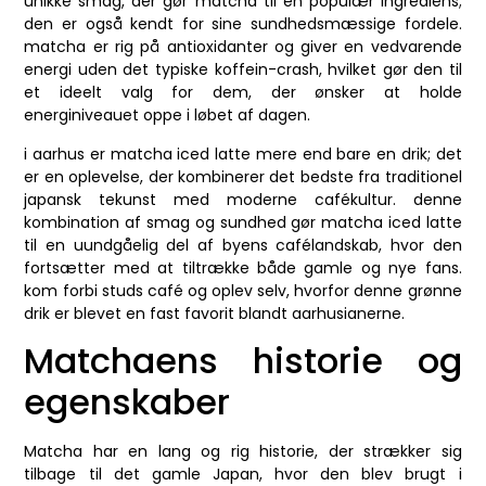
unikke smag, der gør matcha til en populær ingrediens;
den er også kendt for sine sundhedsmæssige fordele.
matcha er rig på antioxidanter og giver en vedvarende
energi uden det typiske koffein-crash, hvilket gør den til
et ideelt valg for dem, der ønsker at holde
energiniveauet oppe i løbet af dagen.
i aarhus er matcha iced latte mere end bare en drik; det
er en oplevelse, der kombinerer det bedste fra traditionel
japansk tekunst med moderne cafékultur. denne
kombination af smag og sundhed gør matcha iced latte
til en uundgåelig del af byens cafélandskab, hvor den
fortsætter med at tiltrække både gamle og nye fans.
kom forbi studs café og oplev selv, hvorfor denne grønne
drik er blevet en fast favorit blandt aarhusianerne.
Matchaens historie og
egenskaber
Matcha har en lang og rig historie, der strækker sig
tilbage til det gamle Japan, hvor den blev brugt i