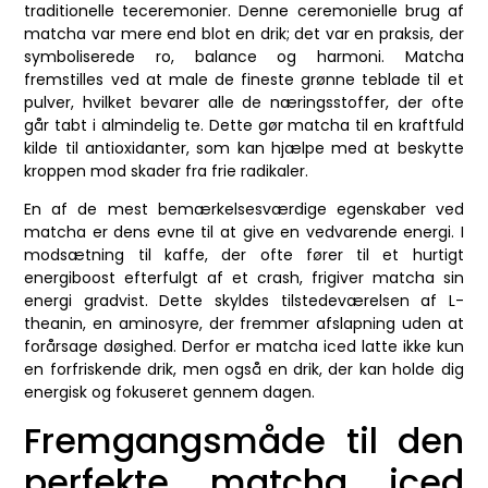
traditionelle teceremonier. Denne ceremonielle brug af
matcha var mere end blot en drik; det var en praksis, der
symboliserede ro, balance og harmoni. Matcha
fremstilles ved at male de fineste grønne teblade til et
pulver, hvilket bevarer alle de næringsstoffer, der ofte
går tabt i almindelig te. Dette gør matcha til en kraftfuld
kilde til antioxidanter, som kan hjælpe med at beskytte
kroppen mod skader fra frie radikaler.
En af de mest bemærkelsesværdige egenskaber ved
matcha er dens evne til at give en vedvarende energi. I
modsætning til kaffe, der ofte fører til et hurtigt
energiboost efterfulgt af et crash, frigiver matcha sin
energi gradvist. Dette skyldes tilstedeværelsen af L-
theanin, en aminosyre, der fremmer afslapning uden at
forårsage døsighed. Derfor er matcha iced latte ikke kun
en forfriskende drik, men også en drik, der kan holde dig
energisk og fokuseret gennem dagen.
Fremgangsmåde til den
perfekte matcha iced