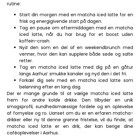
rutine:
Start din morgen med en matcha iced latte for en
frisk og energigivende start på dagen.
Tag en pause om eftermiddagen med en matcha
iced latte, når du har brug for et boost uden
koffein-crash.
Nyd den som en del af en weekendbrunch med
venner, hvor den kan supplere både søde og salte
retter.
Tag en matcha iced latte med dig på en gåtur
langs Aarhus’ smukke kanaler og nyd den i det fri.
Forkæl dig selv med en matcha iced latte som
belønning efter en lang dag.
Der er mange grunde til at vælge matcha iced latte
frem for andre kolde drikke. Den tilbyder en unik
smagsprofil, sundhedsmæssige fordele og en oplevelse
af fornyelse og ro. Uanset om du er en erfaren matcha-
drikker eller ny til denne grønne fristelse, vil du finde, at
matcha iced latte er en drik, der kan berige dine
caféoplevelser i Aarhus.