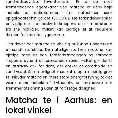
sundhedsbevidste te-entusiaster. En af de mest
fremtrædende egenskaber ved matcha er dens høje
indhold af antioxidanter, især catechiner som
epigallocatechin gallate (EGCG). Disse forbindelser spiller
en vigtig rolle i at beskytte kroppens celler mod skader
fra frie radikaler, hvilket kan bidrage til at reducere
risikoen for kroniske sygdomme.
Derudover har matcha te vist sig at kunne understøtte
et sundt stofskifte. De naturlige stoffer i matcha kan
hjælpe med at øge fedtforbrændingen og forbedre
kroppens evne til at forbrænde kalorier, hvilket gør det til
en attraktiv drik for dem, der ønsker at opretholde en
sund vægt. Sammenlignet med kaffe og almindelig grøn
te, tilbyder matcha en mere stabil energiforsyning takket
være dens indhold af L-theanin, en aminosyre der
fremmer afslapning uden at forårsage døsighed.
Matcha te i Aarhus: en
lokal vinkel