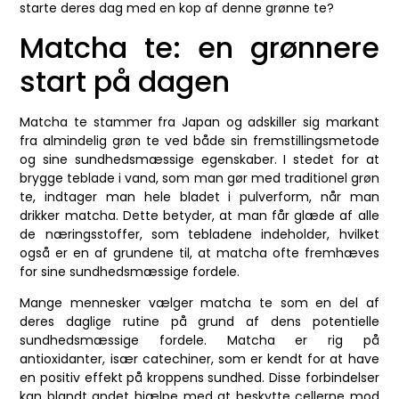
starte deres dag med en kop af denne grønne te?
Matcha te: en grønnere
start på dagen
Matcha te stammer fra Japan og adskiller sig markant
fra almindelig grøn te ved både sin fremstillingsmetode
og sine sundhedsmæssige egenskaber. I stedet for at
brygge teblade i vand, som man gør med traditionel grøn
te, indtager man hele bladet i pulverform, når man
drikker matcha. Dette betyder, at man får glæde af alle
de næringsstoffer, som tebladene indeholder, hvilket
også er en af grundene til, at matcha ofte fremhæves
for sine sundhedsmæssige fordele.
Mange mennesker vælger matcha te som en del af
deres daglige rutine på grund af dens potentielle
sundhedsmæssige fordele. Matcha er rig på
antioxidanter, især catechiner, som er kendt for at have
en positiv effekt på kroppens sundhed. Disse forbindelser
kan blandt andet hjælpe med at beskytte cellerne mod