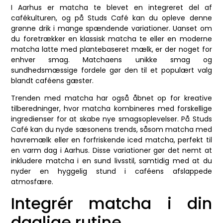
I Aarhus er matcha te blevet en integreret del af
cafékulturen, og på Studs Café kan du opleve denne
grønne drik i mange spændende variationer. Uanset om
du foretrækker en klassisk matcha te eller en moderne
matcha latte med plantebaseret mælk, er der noget for
enhver smag. Matchaens unikke smag og
sundhedsmæssige fordele gør den til et populært valg
blandt caféens gæster.
Trenden med matcha har også åbnet op for kreative
tilberedninger, hvor matcha kombineres med forskellige
ingredienser for at skabe nye smagsoplevelser. På Studs
Café kan du nyde sæsonens trends, såsom matcha med
havremælk eller en forfriskende iced matcha, perfekt til
en varm dag i Aarhus. Disse variationer gør det nemt at
inkludere matcha i en sund livsstil, samtidig med at du
nyder en hyggelig stund i caféens afslappede
atmosfære.
Integrér matcha i din
daglige rutine